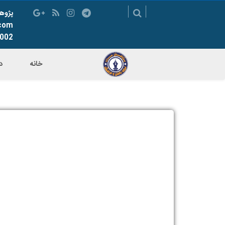
پژوه
.com
002
خانه
د