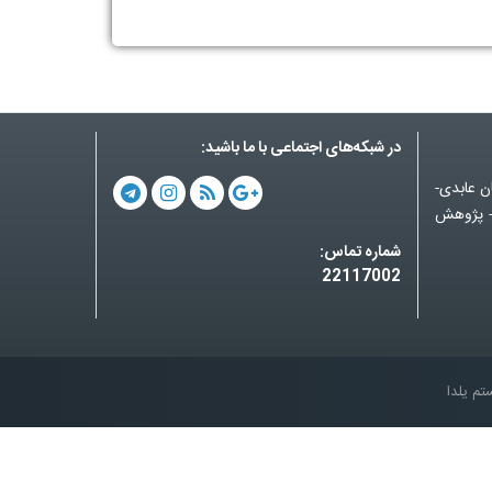
در شبکه‌های اجتماعی با ما باشید:
ان عابدی-
ن سی و هفتم- پلاک2 - واحد2 - پژوهش
شماره تماس:
22117002
م یلدا